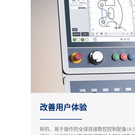
改善用户体验
新的、易于操作的全球连接数控控制配备18.