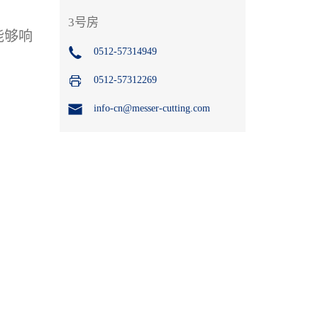
3号房
能够响
0512-57314949
0512-57312269
info-cn@messer-cutting.com