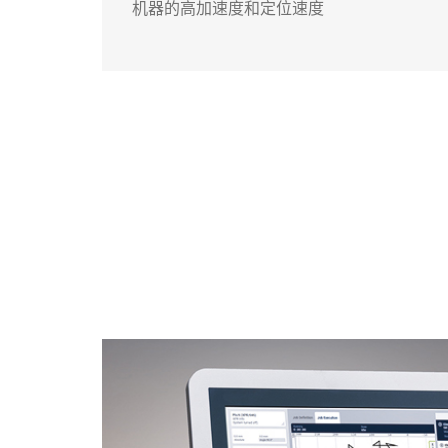
机器的高加速度和定位速度