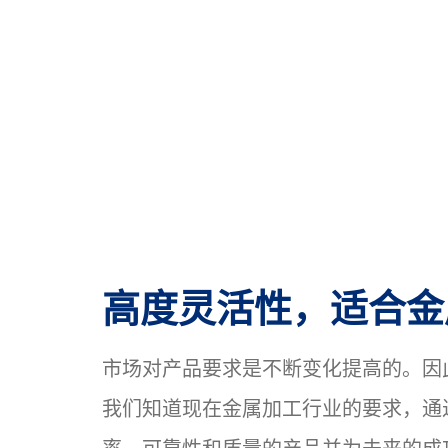
高度灵活性，适合金
市场对产品要求是不断变化提高的。因
我们知道现在金属加工行业的要求，通过