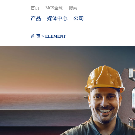
首页
MCS全球
搜索
产品
媒体中心
公司
首 页
>
ELEMENT