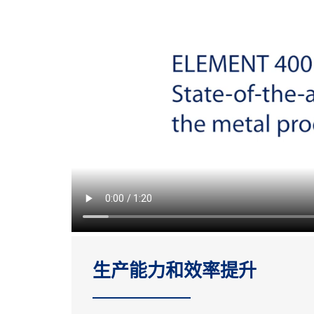
生产能力和效率提升