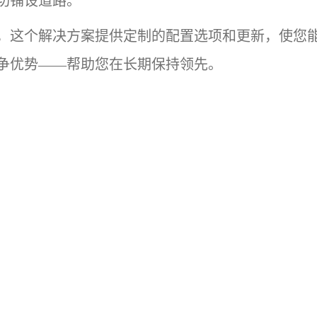
功铺设道路。
，这个解决方案提供定制的配置选项和更新，使您
争优势——帮助您在长期保持领先。